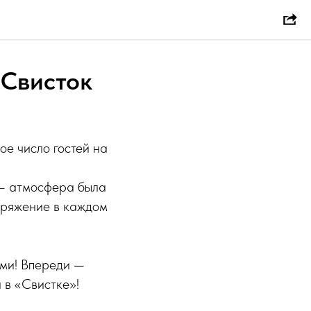
 Свисток
е число гостей на
 — атмосфера была
апряжение в каждом
ами! Впереди —
 в «Свистке»!