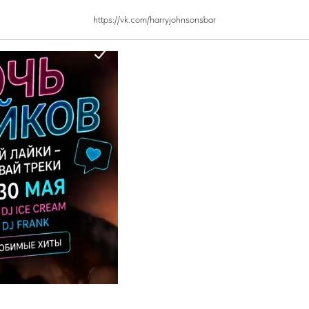
ков
https://vk.com/harryjohnsonsbar