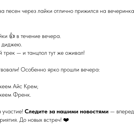
 песен через лайки отлично прижился на вечеринках
ки 👍 в течение вечера.
 диджею.
 трек — и танцпол тут же оживал!
твовали! Особенно ярко прошли вечера:
жеем Айс Крем;
жеем Френк.
 участие!
Следите за нашими новостями
— вперед
иятия. До новых встреч! ❤️